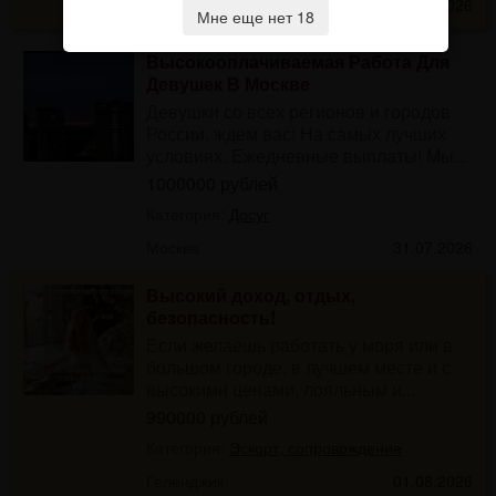
Наб. Челны
14.07.2026
Мне еще нет 18
Высокооплачиваемая Работа Для
Девушек В Москве
Девушки со всех регионов и городов
России, ждем вас! На самых лучших
условиях. Ежедневные выплаты! Мы...
1000000 рублей
Категория:
Досуг
Москва
31.07.2026
Высокий доход, отдых,
безопасность!
Если желаешь работать у моря или в
большом городе, в лучшем месте и с
высокими ценами, лояльным и...
990000 рублей
Категория:
Эскорт, сопровождение
Геленджик
01.08.2026