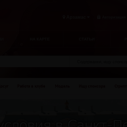
Арзамас
Авторизация
ИИ
НА КАРТЕ
СТАТЬИ
Содержанки, ищу спонс
осуг
Работа в клубе
Модель
Ищу спонсора
Стрипт