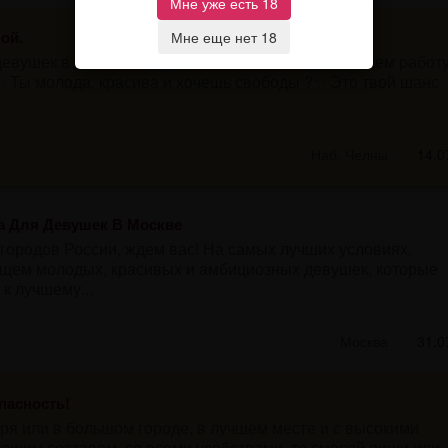
Мне уже есть 18
ой.
Мне еще нет 18
девушек в наш очень дружный коллектив,предлагаем работ
✨ Ты молода, красива и хочешь свободы ?✨ Это твой шанс
Наб. Челны
14.0
а Для Девушек В Москве
 городов России, ждем вас! На самых лучших условиях.
ем молодых, красивых и амбициозных девушек, которые
к лучшему...
Москва
31.0
пасность!
ря или в большом городе, в лучшем месте и с высокими
ющим составом, со всеми удобствами, то смелей пиши или