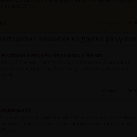
и ночью! СЕЗ...
ние
Геленджик
01.0
интересны вакансии из других разделов
и сегодня и обеспечь свое завтра. в Москве
sApp ЗП от 650__000 тысяч рублей в месяц Требования: -
 Приятная внешность.Стройная фигура. Модельные данные не
ия бы...
Арзамас
06.0
ля девушек!!!
т! Ты в поисках высокооплачиваемой работы в сфере dosug
 точно по адресу. В наш салон требуются привлекательные
35 ле...