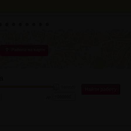
Работа на карте
а
1000000
до