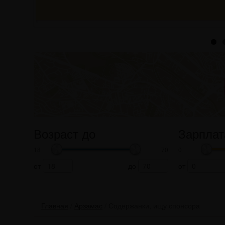
Возраст до
Зарплат
18
70
0
от
до
от
Главная
/
Арзамас
/
Содержанки, ищу спонсора