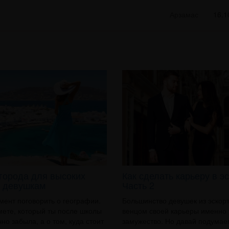
Арзамас
16.1
города для высоких
Как сделать карьеру в э
 девушкам
Часть 2
мент поговорить о географии.
Большинство девушек из эскорт
мете, который ты после школы
венцом своей карьеры именно
но забыла, а о том, куда стоит
замужество. Но давай подумае