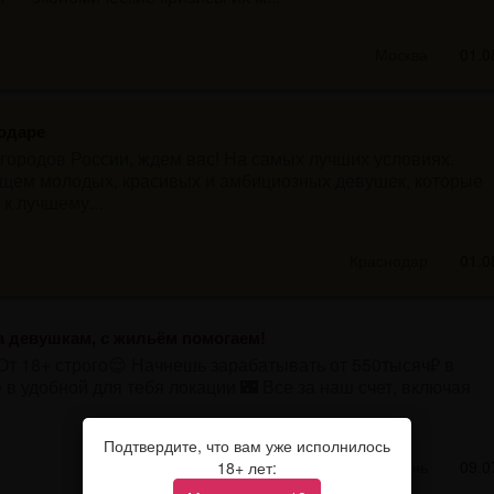
Москва
01.0
одаре
 городов России, ждем вас! На самых лучших условиях.
ем молодых, красивых и амбициозных девушек, которые
к лучшему...
Краснодар
01.0
 девушкам, с жильём помогаем!
 От 18+ строго😌 Начнешь зарабатывать от 550тысяч₽ в
в удобной для тебя локации 🌃 Все за наш счет, включая
Подтвердите, что вам уже исполнилось
Казань
09.0
18+ лет: