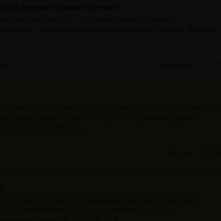
 для девушек! Лучшие условия!
честву девушек⚜⚜⚜! Гарантируем Вам полную
альность, самые комфортные условия для работы. Ведь мы
ние
Ставрополь
13.0
дружный коллектив.Лучшие условия.Зарплату отдаем сразу
ыми клиентами. Оплата 50 на 50. Нету вычетов, цены
АБОТАЕМ И ДНЕМ И ...
Москва
27.0
ве
0 000 рублей в месяц. Ежедневные выплаты. Зарплата
ата за дополнительные услуги полностью Ваши.
— экономические кризисы их м...