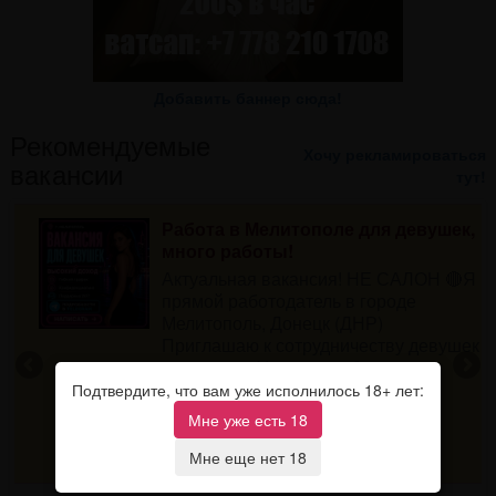
Добавить баннер сюда!
Рекомендуемые
Хочу рекламироваться
вакансии
тут!
Работа в Мелитополе для девушек,
много работы!
т
Актуальная вакансия! НЕ САЛОН 🔴Я
прямой работодатель в городе
Мелитополь, Донецк (ДНР)
Приглашаю к сотрудничеству девушек
от 18 лет 🔥Условия работы: ⁃
Работаем 50/50, чай, ...
Подтвердите, что вам уже исполнилось 18+ лет:
1000000 рублей
Мне уже есть 18
Категория:
Досуг
Донецк
Мне еще нет 18