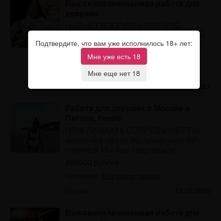
Высокооплачиваемая работа для
девушек
На ВЫСОКООПЛАЧИВАЕМУЮ
РАБОТУ требуются девушки! Если ты
Подтвердите, что вам уже исполнилось 18+ лет:
хочешь жить ДОСТОЙНО и ни в чём...
Мне уже есть 18
300000 рублей
Категория:
Без опыта работы
Мне еще нет 18
Киев
05.01.2021
Работа для девушек в Москве и
Питере, Киеве
ПРИГЛАШАЮ К СОТРУДНИЧЕСТВУ
моделей в сферу обслуживания VIP
клиентов Мы вам предлагаем :...
450000 рублей
Категория:
Без опыта работы
Москва
18.08.2020
Высокооплачиваемая работа для