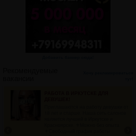
Добавить баннер сюда!
Рекомендуемые
Хочу рекламироваться
вакансии
тут!
Работа для девушек
Приглашаем девушек в наш дружный
коллектив.Лучшие условия.Зарплату
т
отдаем сразу. Работаем только с
адекватными клиентами. Оплата 50
на 50. Нету вычетов, цены достойные.
Работы много.РАБОТАЕМ И ДНЕМ И