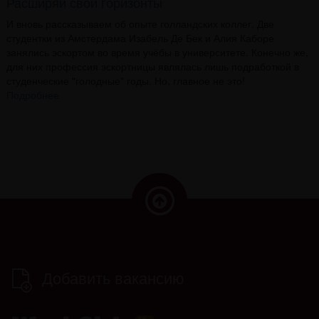
Расширяй свои горизонты
И вновь рассказываем об опыте голландских коллег. Две
студентки из Амстердама Изабель Де Бек и Алия Каборе
занялись эскортом во время учёбы в университете. Конечно же,
для них профессия эскортницы являлась лишь подработкой в
студенческие "голодные" годы. Но, главное не это!
Подробнее
Добавить вакансию