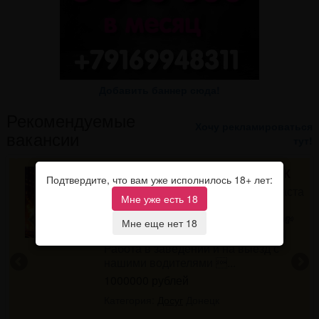
Добавить баннер сюда!
Рекомендуемые
Хочу рекламироваться
вакансии
тут!
ДОНЕЦК ВЫСОКИЙ ЗАРАБОТОК
Подтвердите, что вам уже исполнилось 18+ лет:
й
Требуются девушки разного возраста
Мне уже есть 18
и типажа в городе Донецк ДНР!
Высокий заработок с первого дня💸
Мне еще нет 18
Выплаты в конце каждой смены🙌
е.
Работа в заведении и на выезд с
И
нашими водителями ...
1000000 рублей
Категория:
Досуг
Донецк