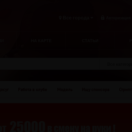
Все города
Авторизация
ИИ
НА КАРТЕ
СТАТЬИ
Все катего
осуг
Работа в клубе
Модель
Ищу спонсора
Стрипт